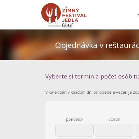
Objednávka v reštaurác
Vyberte si termín a počet osôb n
V kalendári v každom dni pri obede a večeri je zo
pondelok
utorok