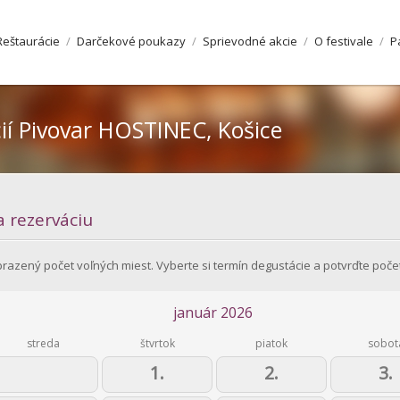
Reštaurácie
/
Darčekové poukazy
/
Sprievodné akcie
/
O festivale
/
P
ií
Pivovar HOSTINEC, Košice
a rezerváciu
brazený počet voľných miest. Vyberte si termín degustácie a potvrďte poče
január 2026
streda
štvrtok
piatok
sobot
1.
2.
3.