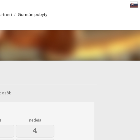
artneri
/
Gurmán pobyty
t osôb.
a
nedeľa
4.